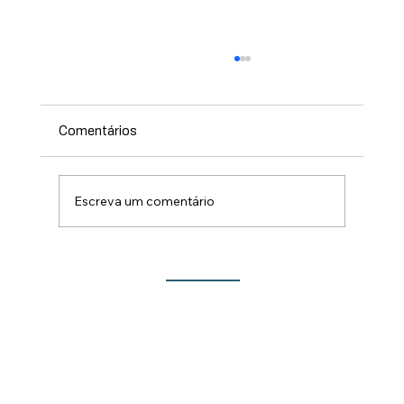
Comentários
Escreva um comentário
Lançamento do Show de Prêmios da 213ª
Festa do Rocio traz novidades para este
ano