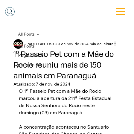
All Posts
PAULO ANTOSKO
3 de nov. de 2024
1 min de leitura
All Posts
1º Passeio Pet com a Mãe do
Pagina Inicial
Rocio reuniu mais de 150
peregrinação
animais em Paranaguá
Atualizado:
7 de nov. de 2024
O 1º Passeio Pet com a Mãe do Rocio 
marcou a abertura da 211ª Festa Estadual 
de Nossa Senhora do Rocio neste 
domingo (03) em Paranaguá. 
A concentração aconteceu no Santuário 
São Francisco das Chagas, no Centro, 