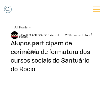
All Posts
PAULO ANTOSKO
13 de out. de 2025
1 min de leitura
All Posts
Alunos participam de
Pagina Inicial
cerimônia de formatura dos
peregrinação
cursos sociais do Santuário
do Rocio