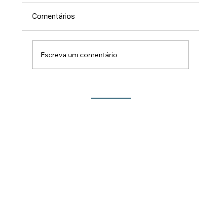
Comentários
Escreva um comentário
Lançamento do Show de Prêmios da 213ª
Festa do Rocio traz novidades para este
ano