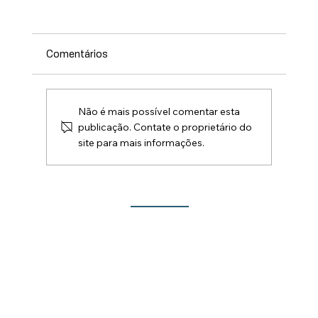
Comentários
Não é mais possível comentar esta
publicação. Contate o proprietário do
site para mais informações.
Lançamento do Show de Prêmios da 213ª
Festa do Rocio traz novidades para este
ano