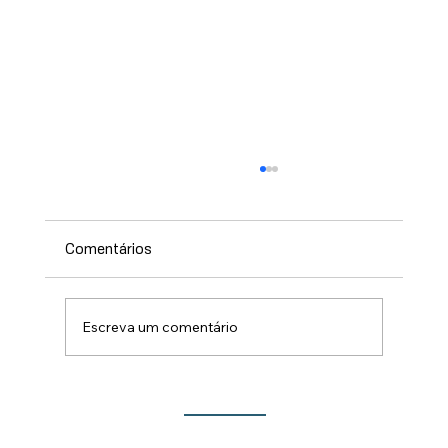
Comentários
Escreva um comentário
Lançamento do Show de Prêmios da 213ª
Festa do Rocio traz novidades para este
ano