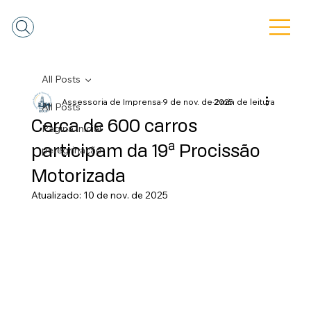
All Posts
Assessoria de Imprensa
9 de nov. de 2025
2 min de leitura
All Posts
Cerca de 600 carros
Pagina Inicial
participam da 19ª Procissão
peregrinação
Motorizada
Atualizado:
10 de nov. de 2025