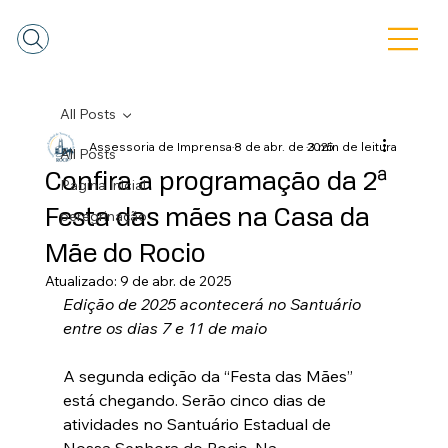
All Posts
Assessoria de Imprensa
8 de abr. de 2025
3 min de leitura
All Posts
Confira a programação da 2ª
Pagina Inicial
Festa das mães na Casa da
peregrinação
Mãe do Rocio
Atualizado:
9 de abr. de 2025
Edição de 2025 acontecerá no Santuário 
entre os dias 7 e 11 de maio
A segunda edição da “Festa das Mães” 
está chegando. Serão cinco dias de 
atividades no Santuário Estadual de 
Nossa Senhora do Rocio. Na 