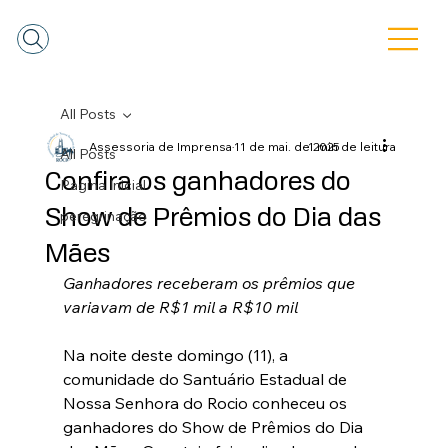
All Posts
Assessoria de Imprensa
11 de mai. de 2025
1 min de leitura
All Posts
Confira os ganhadores do
Pagina Inicial
Show de Prêmios do Dia das
peregrinação
Mães
Ganhadores receberam os prêmios que 
variavam de R$1 mil a R$10 mil
Na noite deste domingo (11), a 
comunidade do Santuário Estadual de 
Nossa Senhora do Rocio conheceu os 
ganhadores do Show de Prêmios do Dia 