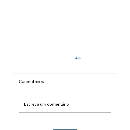
Comentários
Escreva um comentário
Lançamento do Show de Prêmios da 213ª