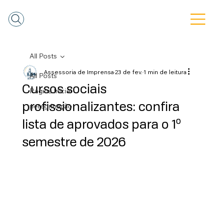
All Posts
Assessoria de Imprensa
23 de fev.
1 min de leitura
All Posts
Cursos sociais
Pagina Inicial
profissionalizantes: confira
peregrinação
lista de aprovados para o 1º
semestre de 2026