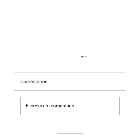
Comentários
Escreva um comentário
Lançamento do Show de Prêmios da 213ª
Festa do Rocio traz novidades para este