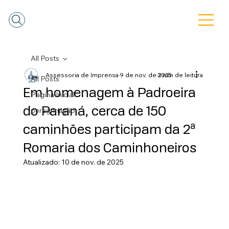
All Posts
Assessoria de Imprensa
9 de nov. de 2025
3 min de leitura
All Posts
Em homenagem à Padroeira
Pagina Inicial
do Paraná, cerca de 150
peregrinação
caminhões participam da 2ª
Romaria dos Caminhoneiros
Atualizado:
10 de nov. de 2025