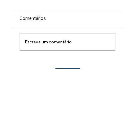
Comentários
Escreva um comentário
Lançamento do Show de Prêmios da 213ª
Festa do Rocio traz novidades para este
ano