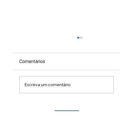
Comentários
Escreva um comentário
Lançamento do Show de Prêmios da 213ª
Festa do Rocio traz novidades para este
ano