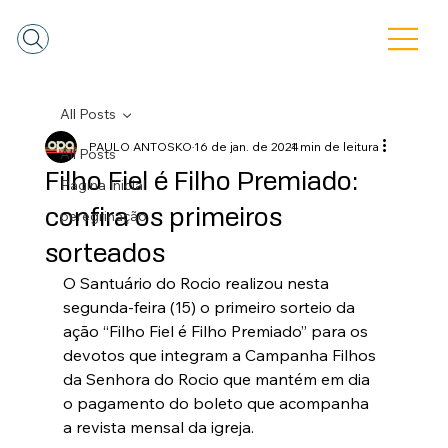
All Posts
PAULO ANTOSKO
16 de jan. de 2024
1 min de leitura
All Posts
Filho Fiel é Filho Premiado:
Pagina Inicial
confira os primeiros
peregrinação
sorteados
O Santuário do Rocio realizou nesta 
segunda-feira (15) o primeiro sorteio da 
ação “Filho Fiel é Filho Premiado” para os 
devotos que integram a Campanha Filhos 
da Senhora do Rocio que mantém em dia 
o pagamento do boleto que acompanha 
a revista mensal da igreja.