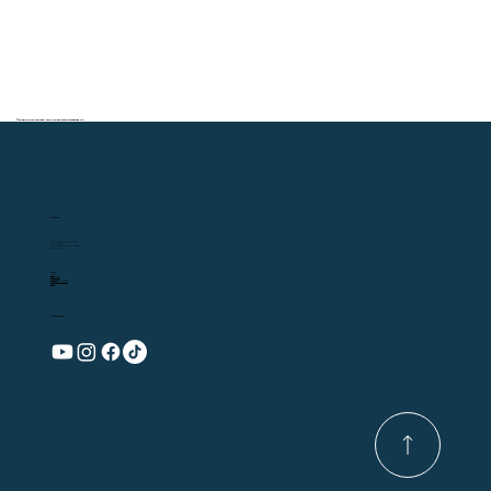
© 2025 por OPA Brand. Todos os Direitos Reservados.
Contato
Praça Thomaz Sheehan, 211, Rocio
Paranaguá-PR
secretaria@santuariodorocio.com
41 3423-2020
Menu
Início
O Santuário
Notícias
Revista Mãe do Rocio
Loja
Nossas Redes