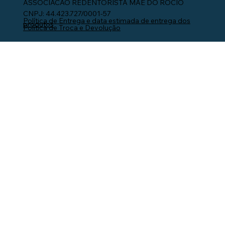
ASSOCIACAO REDENTORISTA MAE DO ROCIO
CNPJ: 44.423.727/0001-57
Política de Entrega e data estimada de entrega dos
produtos
Política de Troca e Devolução