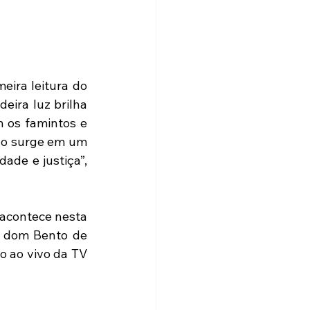
ira leitura do 
eira luz brilha 
 os famintos e 
ão surge em um 
de e justiça”, 
 acontece nesta 
r dom Bento de 
 ao vivo da TV 