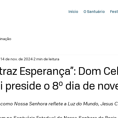
Início
O Santuário
Fest
inação
14 de nov. de 2024
2 min de leitura
 traz Esperança”: Dom Ce
i preside o 8º dia de nov
como Nossa Senhora reflete a Luz do Mundo, Jesus Cr
ram no Santuário Estadual de Nossa Senhora do Rocio