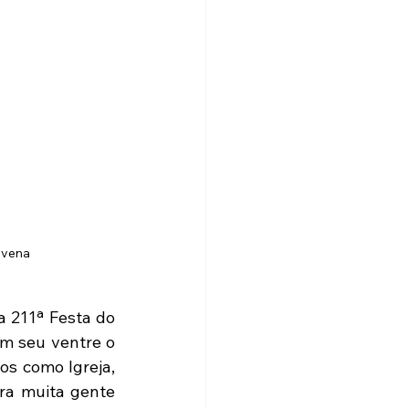
ovena
 211ª Festa do 
m seu ventre o 
s como Igreja, 
ra muita gente 