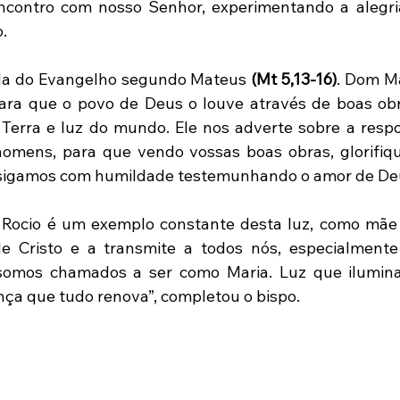
ncontro com nosso Senhor, experimentando a alegria
.
aída do Evangelho segundo Mateus 
(Mt 5,13-16)
. Dom Ma
ra que o povo de Deus o louve através de boas obra
Terra e luz do mundo. Ele nos adverte sobre a respo
 homens, para que vendo vossas boas obras, glorifiq
 sigamos com humildade testemunhando o amor de Deu
Rocio é um exemplo constante desta luz, como mãe e
de Cristo e a transmite a todos nós, especialment
 somos chamados a ser como Maria. Luz que ilumina,
nça que tudo renova”, completou o bispo.