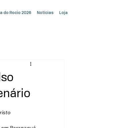
a do Rocio 2026
Notícias
Loja
lso
enário
isto 
, em Paranaguá 