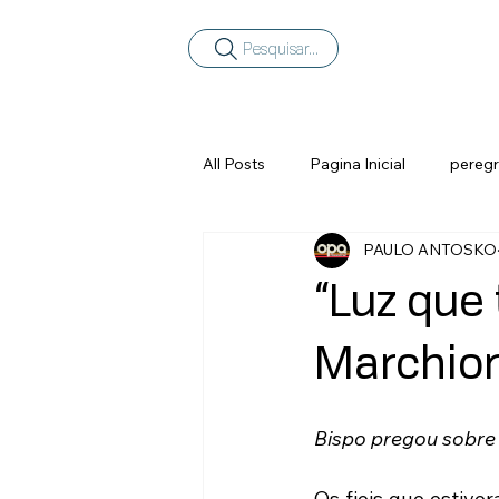
Pesquisar...
All Posts
Pagina Inicial
peregr
PAULO ANTOSKO
“Luz que
Marchior
Bispo pregou sobre 
Os fieis que estive