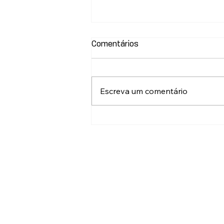
Comentários
Escreva um comentário
Cursos sociais do Rocio:
confira lista de selecionados
para o 2º semestre de 2026