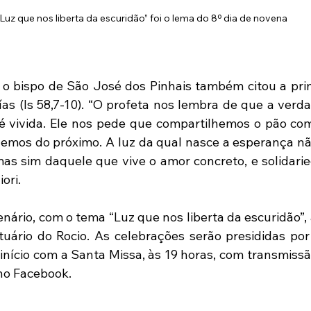
“Luz que nos liberta da escuridão” foi o lema do 8º dia de novena
 o bispo de São José dos Pinhais também citou a prime
ías (Is 58,7-10). “O profeta nos lembra de que a verdad
é vivida. Ele nos pede que compartilhemos o pão com
emos do próximo. A luz da qual nasce a esperança n
as sim daquele que vive o amor concreto, e solidarieda
ori.
enário, com o tema “Luz que nos liberta da escuridão”,
tuário do Rocio. As celebrações serão presididas po
início com a Santa Missa, às 19 horas, com transmissão
no Facebook.