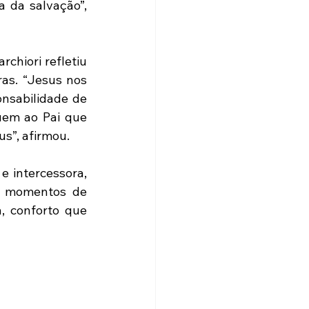
 da salvação”, 
rchiori refletiu 
s. “Jesus nos 
nsabilidade de 
uem ao Pai que 
s”, afirmou.
 intercessora, 
e momentos de 
 conforto que 