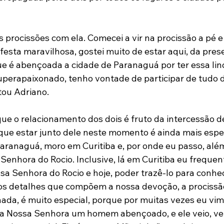
s procissões com ela. Comecei a vir na procissão a pé e
 festa maravilhosa, gostei muito de estar aqui, da pre
e é abençoada a cidade de Paranaguá por ter essa lin
uperapaixonado, tenho vontade de participar de tudo da
atou Adriano.
que o relacionamento dos dois é fruto da intercessão d
que estar junto dele neste momento é ainda mais espec
ranaguá, moro em Curitiba e, por onde eu passo, além 
Senhora do Rocio. Inclusive, lá em Curitiba eu frequen
a Senhora do Rocio e hoje, poder trazê-lo para conhe
 os detalhes que compõem a nossa devoção, a procissão
ada, é muito especial, porque por muitas vezes eu vim
ra Nossa Senhora um homem abençoado, e ele veio, vem