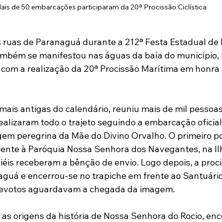
ais de 50 embarcações participaram da 20ª Procissão Ciclística 
s ruas de Paranaguá durante a 212ª Festa Estadual de
ambém se manifestou nas águas da baía do município,
 com a realização da 20ª Procissão Marítima em honra 
mais antigas do calendário, reuniu mais de mil pessoas
alizaram todo o trajeto seguindo a embarcação oficial
gem peregrina da Mãe do Divino Orvalho. O primeiro p
frente à Paróquia Nossa Senhora dos Navegantes, na Il
fiéis receberam a bênção de envio. Logo depois, a proc
aguá e encerrou-se no trapiche em frente ao Santuário 
devotos aguardavam a chegada da imagem.
s origens da história de Nossa Senhora do Rocio, enc