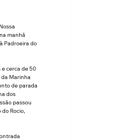
 Nossa 
 na manhã 
à Padroeira do 
 e cerca de 50 
 da Marinha 
onto de parada 
ha dos 
issão passou 
do Rocio, 
ontrada 