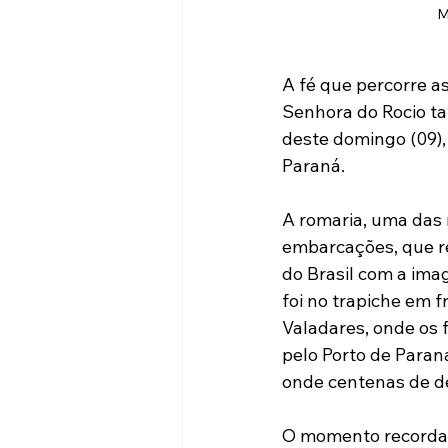
M
A fé que percorre a
Senhora do Rocio t
deste domingo (09),
Paraná.
A romaria, uma das 
embarcações, que re
do Brasil com a ima
foi no trapiche em 
Valadares, onde os 
pelo Porto de Paran
onde centenas de 
O momento recorda a