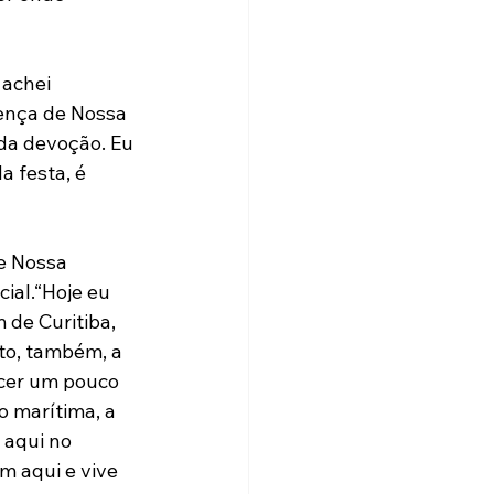
 achei 
sença de Nossa 
da devoção. Eu 
 festa, é 
e Nossa 
ial.“Hoje eu 
de Curitiba, 
to, também, a 
cer um pouco 
 marítima, a 
 aqui no 
 aqui e vive 