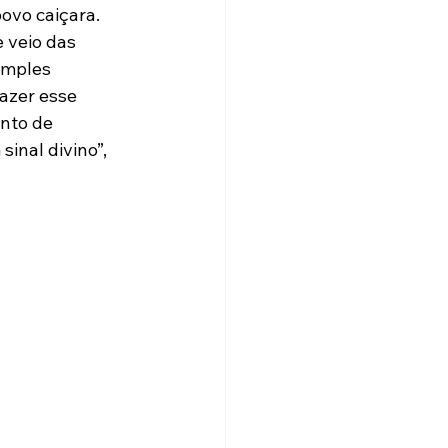
ovo caiçara. 
 veio das 
imples 
azer esse 
nto de 
inal divino”, 