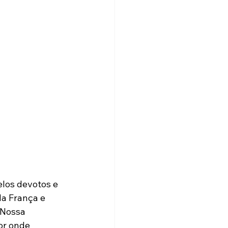
los devotos e 
la França e 
 Nossa 
or onde 