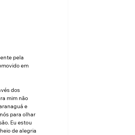
ente pela 
comovido em 
vés dos 
pra mim não 
aranaguá e 
ós para olhar 
são. Eu estou 
heio de alegria 