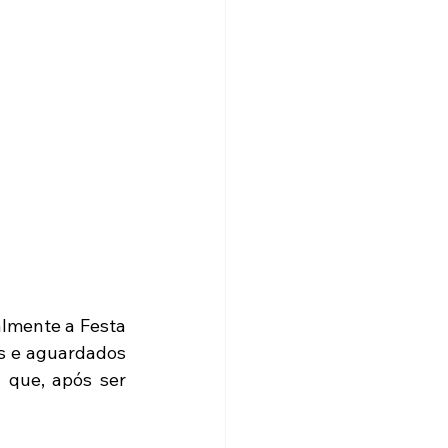
lmente a Festa 
s e aguardados 
que, após ser 