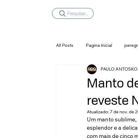
Pesquisar...
All Posts
Pagina Inicial
peregr
PAULO ANTOSKO
Manto de
reveste 
Atualizado:
7 de nov. de 
Um manto sublime, à
esplendor e a delic
com mais de cinco mi