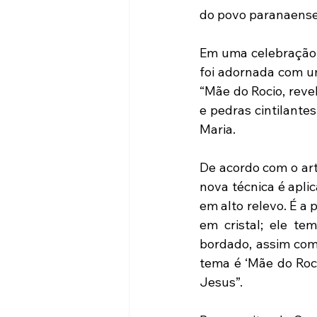
do povo paranaense
Em uma celebração 
foi adornada com um
“Mãe do Rocio, reve
e pedras cintilante
Maria.
De acordo com o art
nova técnica é apli
em alto relevo. É a
em cristal; ele te
bordado, assim como
tema é ‘Mãe do Roc
Jesus”.