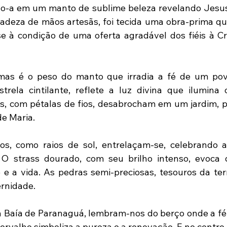
do-a em um manto de sublime beleza revelando Jesus
adeza de mãos artesãs, foi tecida uma obra-prima qu
e à condição de uma oferta agradável dos fiéis à Cr
as é o peso do manto que irradia a fé de um povo.
trela cintilante, reflete a luz divina que ilumina
es, com pétalas de fios, desabrocham em um jardim, 
de Maria.
s, como raios de sol, entrelaçam-se, celebrando a
 O strass dourado, com seu brilho intenso, evoca 
e a vida. As pedras semi-preciosas, tesouros da ter
ernidade.
a Baía de Paranaguá, lembram-nos do berço onde a fé
 orvalho simboliza a pureza e a renovação. E no centro 