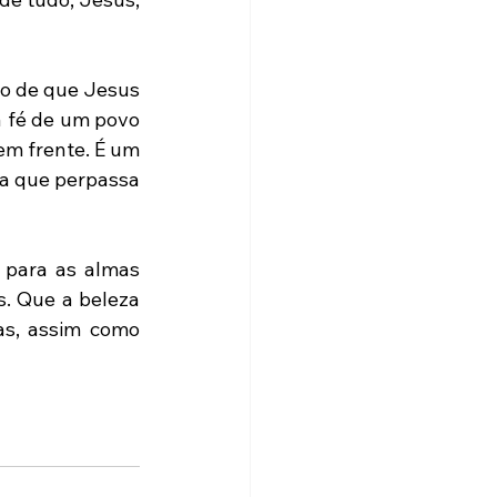
o de que Jesus 
a fé de um povo 
m frente. É um 
a que perpassa 
 para as almas 
. Que a beleza 
s, assim como 