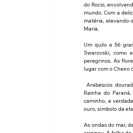
do Rocio, envolven
mundo. Com a delic
matéria, elevando-s
Maria.
Um quilo e 56 gram
Swarovski, como es
peregrinos. As flor
lugar com o Cheiro 
 Arabescos dourado
Rainha do Paraná.
caminho, a verdade 
ouro, símbolo da et
As ondas do mar, d
originou. A folha de