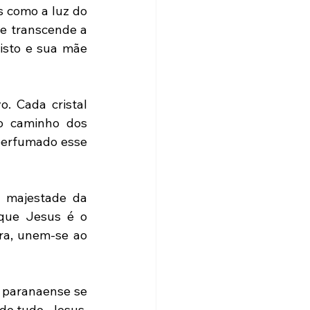
 como a luz do 
e transcende a 
isto e sua mãe 
 Cada cristal 
 o caminho dos 
perfumado esse 
 majestade da 
que Jesus é o 
ra, unem-se ao 
 paranaense se 
de tudo, Jesus, 