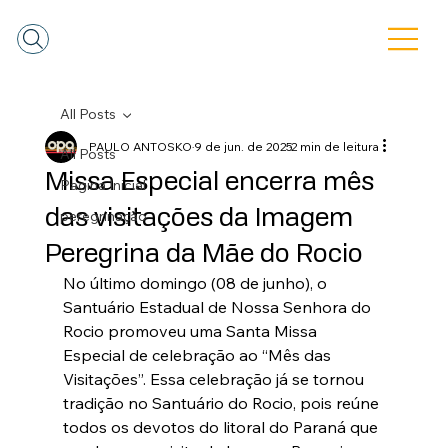
All Posts
PAULO ANTOSKO
9 de jun. de 2025
2 min de leitura
All Posts
Missa Especial encerra mês
Pagina Inicial
das visitações da Imagem
peregrinação
Peregrina da Mãe do Rocio
No último domingo (08 de junho), o 
Santuário Estadual de Nossa Senhora do 
Rocio promoveu uma Santa Missa 
Especial de celebração ao “Mês das 
Visitações”. Essa celebração já se tornou 
tradição no Santuário do Rocio, pois reúne 
todos os devotos do litoral do Paraná que 