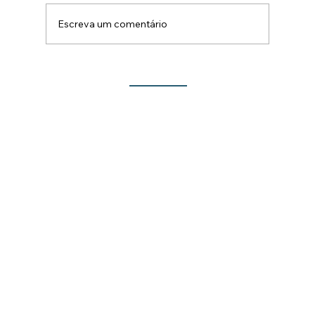
Escreva um comentário
Lançamento do Show de Prêmios da 213ª
Festa do Rocio traz novidades para este
ano