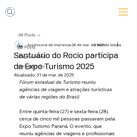
All Posts
Assessoria de Imprensa
28 de mar. de 2025
2 min de leitura
All Posts
Santuário do Rocio participa
Pagina Inicial
da Expo Turismo 2025
peregrinação
Atualizado:
31 de mar. de 2025
Fórum estadual de Turismo reuniu 
agências de viagem e atrações turísticas 
de várias regiões do Brasil
Entre quinta-feira (27) e sexta-feira (28), 
cerca de cinco mil pessoas passaram pela 
Expo Turismo Paraná. O evento, que 
reuniu agências de viagens e profissionais 