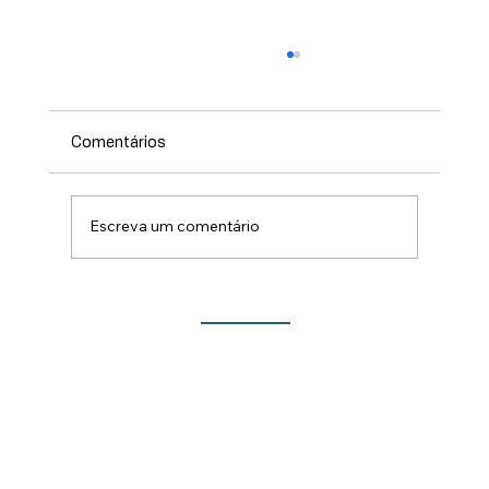
Comentários
Escreva um comentário
Primeira romaria do ano movimenta o
Santuário do Rocio