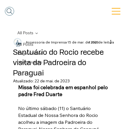
All Posts
Assessoria de Imprensa
15 de mar. de 2023
1 min de leitura
All Posts
Santuário do Rocio recebe
Pagina Inicial
visita da Padroeira do
peregrinação
Paraguai
Atualizado:
22 de mai. de 2023
Missa foi celebrada em espanhol pelo 
padre Fred Duarte 
No último sábado (11) o Santuário 
Estadual de Nossa Senhora do Rocio 
acolheu a imagem da Padroeira do 
Paraguai, Nossa Senhora de Caacupé. 