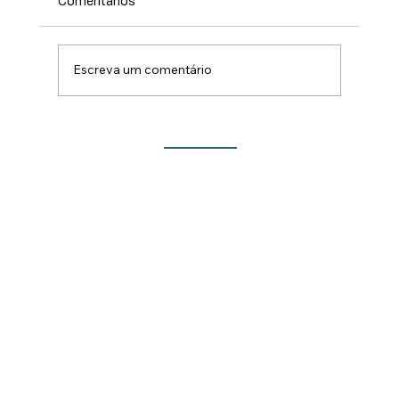
Comentários
Escreva um comentário
Lançamento do Show de Prêmios da 213ª
Festa do Rocio traz novidades para este
ano